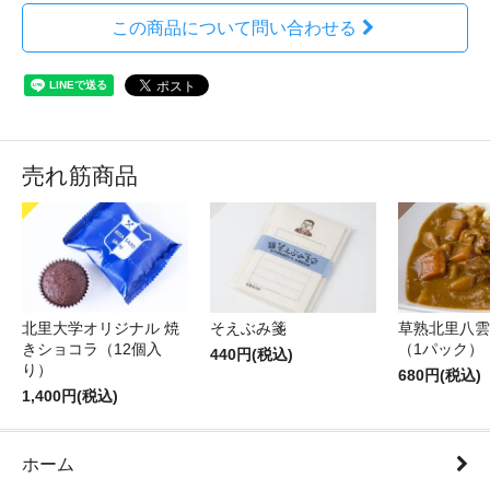
この商品について問い合わせる
売れ筋商品
北里大学オリジナル 焼
そえぶみ箋
草熟北里八雲
きショコラ（12個入
（1パック）
440円(税込)
り）
680円(税込)
1,400円(税込)
ホーム