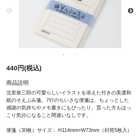
440円(税込)
商品説明
北里柴三郎の可愛らしいイラストを添えた付きの美濃和
紙のそえぶみ箋。7行のちいさな便箋は、ちょっとした
感謝の気持ちやメモ書きにもぴったり。貰った方もほっ
こり気分になること間違いなしです。
便箋（30枚）サイズ： H114mm×W73mm（封筒5枚入）